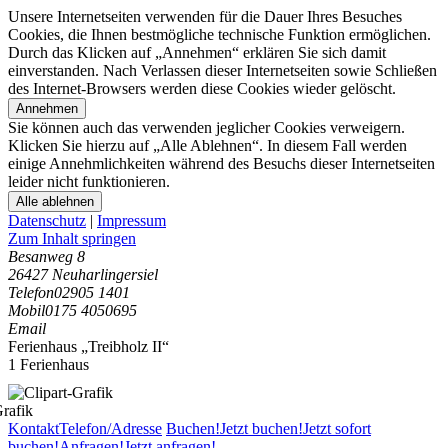
Unsere Internetseiten verwenden für die Dauer Ihres Besuches
Cookies, die Ihnen bestmögliche technische Funktion ermöglichen.
Durch das Klicken auf „Annehmen“ erklären Sie sich damit
einverstanden. Nach Verlassen dieser Internetseiten sowie Schließen
des Internet-Browsers werden diese Cookies wieder gelöscht.
Annehmen
Sie können auch das verwenden jeglicher Cookies verweigern.
Klicken Sie hierzu auf „Alle Ablehnen“. In diesem Fall werden
einige Annehmlichkeiten während des Besuchs dieser Internetseiten
leider nicht funktionieren.
Alle ablehnen
Datenschutz
|
Impressum
Zum Inhalt springen
Besanweg 8
26427 Neuharlingersiel
Telefon
02905 1401
Mobil
0175 4050695
Email
Ferienhaus „Treibholz II“
1 Ferienhaus
Kontakt
Telefon/Adresse
Buchen!
Jetzt buchen!
Jetzt sofort
buchen!
Anfragen!
Jetzt anfragen!