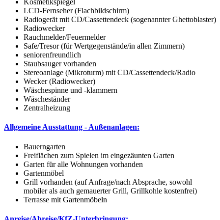
Kosmetikspiegel
LCD-Fernseher (Flachbildschirm)
Radiogerät mit CD/Cassettendeck (sogenannter Ghettoblaster)
Radiowecker
Rauchmelder/Feuermelder
Safe/Tresor (für Wertgegenstände/in allen Zimmern)
seniorenfreundlich
Staubsauger vorhanden
Stereoanlage (Mikroturm) mit CD/Cassettendeck/Radio
Wecker (Radiowecker)
Wäschespinne und -klammern
Wäscheständer
Zentralheizung
Allgemeine Ausstattung - Außenanlagen:
Bauerngarten
Freiflächen zum Spielen im eingezäunten Garten
Garten für alle Wohnungen vorhanden
Gartenmöbel
Grill vorhanden (auf Anfrage/nach Absprache, sowohl
mobiler als auch gemauerter Grill, Grillkohle kostenfrei)
Terrasse mit Gartenmöbeln
Anreise/Abreise/KfZ-Unterbringung: