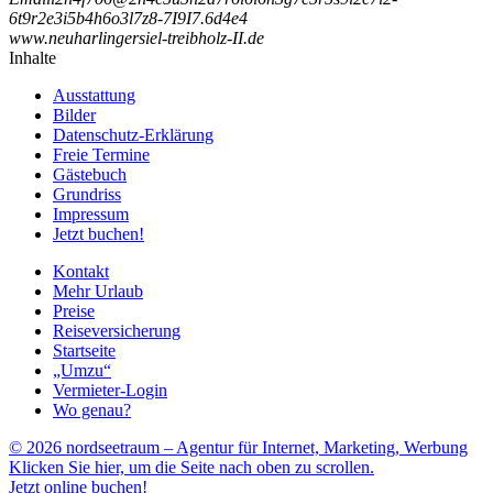
6
t
9
r
2
e
3
i
5
b
4
h
6
o
3
l
7
z
8
-
7
I
9
I
7
.
6
d
4
e
4
www.neuharlingersiel-treibholz-II.de
Inhalte
Ausstattung
Bilder
Datenschutz-Erklärung
Freie Termine
Gästebuch
Grundriss
Impressum
Jetzt buchen!
Kontakt
Mehr Urlaub
Preise
Reiseversicherung
Startseite
„Umzu“
Vermieter-Login
Wo genau?
© 2026 nordseetraum – Agentur für Internet, Marketing, Werbung
Klicken Sie hier, um die Seite nach oben zu scrollen.
Jetzt online buchen!