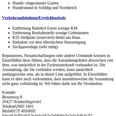
Hunde: eingezäunter Garten
Hundestrand in Schillig und Norddeich
Verkehrsanbindung/Erreichbarkeit:
Entfernung Bahnhof Esens wenige KM
Entfernung Bushaltestelle wenige Gehminuten
KfZ-Stellplatz (reserviert) direkt am Haus
Parkplatz vor dem überdachten Hauseingang
Sackgassenlage (sehr ruhig)
Reparaturen, Neuanschaffungen oder andere Umstände können in
Einzelfällen dazu führen, dass die Ausstattungslisten abweichen von
dem, was tatsächlich in der Ferienunterkunft vorhanden ist. Die
Ausstattung, die Sie vorfinden werden, kann tatsächlich
umfangreicher sein, als in dieser Liste aufgeführt. In Einzelfällen
kann es aber auch vorkommen, dass ausnahmsweise die Ausstattung
nicht ganz vollständig ist. Wir bitten dafür um Ihr Verständnis.
Kontakt
Besanweg 8
26427 Neuharlingersiel
Telefon
02905 1401
Mobil
0175 4050695
Email
i
2
n
4
f
7
o
6
@
2
n
4
e
5
u
5
h
2
a
7
r
6
l
6
i
6
n
3
g
7
e
5
r
5
s
9
i
2
e
7
l
2
-